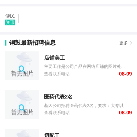
里面基本设备不要 08-09
铜鼓用户156****3702发布了店铺美工 08-09
便民
铜鼓用户176****0894发布了18年奔腾X40自动高配
资讯
08-09
铜鼓用户187****2296发布了求职保安 08-09
铜鼓用户158****7367发布了专业打扫卫生 08-09
铜鼓最新招聘信息
更多
铜鼓用户151****9081发布了求职（寒假工） 08-09
铜鼓用户185****6038发布了大量收售彩钢房，彩钢
店铺美工
瓦，复合板，各种... 08-09
铜鼓用户139****5992发布了家电水电制冷维修 08-09
主要工作是公司产品在网络店铺的图片处...
铜鼓用户187****1062发布了回收二手物品 08-09
08-09
查看联系电话
铜鼓用户188****9497发布了求职司机 08-09
医药代表2名
基因公司招聘医药代表2名，要求：大专以...
08-09
查看联系电话
切配工